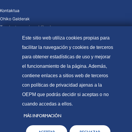
Kontaktua
Ohiko Galderak
Tasak eta prezio publikoak
Ordaintzeko moduak
Este sitio web utiliza cookies propias para
Web Mapa
facilitar la navegación y cookies de terceros
para obtener estadísticas de uso y mejorar
el funcionamiento de la página. Además,
© Patente eta marken espainiako bulegoa (2021
contiene enlaces a sitios web de terceros
Irisgarritasuna
con políticas de privacidad ajenas a la
Lege-Oharra
OEPM que podrás decidir si aceptas o no
Cookie politika
cuando accedas a ellos.
Datuen babesa
MÁS INFORMACIÓN