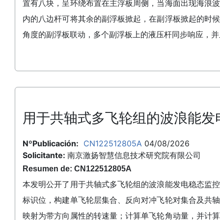
置有八块，呈环绕布置在主浮板周侧，当海面出现海浪
内的八边杆可将其余的副浮板掀起，在副浮板掀起的时
角度的副浮板联动，多个副浮板上的液压杆同步响应，并
用于共轴式多飞轮组的波浪能发
NºPublicación:
CN122512805A
04/08/2026
Solicitante:
南京激扬智慧信息技术研究院有限公司
Resumen de: CN122512805A
本发明公开了用于共轴式多飞轮组的波浪能发电稳态监
标识位，构建单飞轮层集合、反向对冲飞轮对集合及共
映射为带方向属性的转速量；计算单飞轮角动量，并计