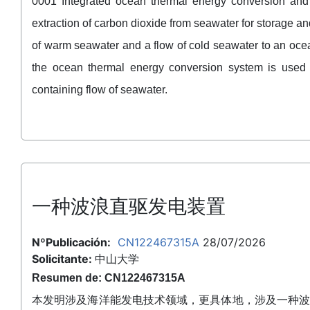
0001 Integrated ocean thermal energy conversion and 
extraction of carbon dioxide from seawater for storage a
of warm seawater and a flow of cold seawater to an oc
the ocean thermal energy conversion system is used
containing flow of seawater.
一种波浪直驱发电装置
NºPublicación:
CN122467315A
28/07/2026
Solicitante:
中山大学
Resumen de: CN122467315A
本发明涉及海洋能发电技术领域，更具体地，涉及一种