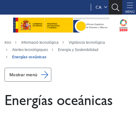
CA
Inici
Informació tecnològica
Vigilància tecnològica
Alertes tecnològiques
Energía y Sostenibilidad
Energías oceánicas
Mostrar menú
Energías oceánicas