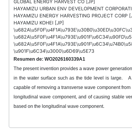
GLOBAL ENERGY HARVEST CO [JP]
HAYAMIZU URBAN ENV DEVELOPMENT CORPORATI
HAYAMIZU ENERGY HARVESTING PROJECT CORP [
HAYAMIZU KOHEI [JP]
\u682A\u5F0F\u4F1A\u793E\u30B0\u30ED\u30FC\
\u682A\u5F0F\u4F1A\u793E\u901F\u6C34\u90FD\u
\u682A\u5F0F\u4F1A\u793E\u901F\u6C34\u74B0\u5
\u901F\u6C34\u3000\u6D69\u5E73
Resumen de: WO2026160339A1
The present invention provides a wave power generation
in the water surface such as the tide level is large. 
capable of removing a transverse wave component from a 
longitudinal wave component, and of causing stable vert
based on the longitudinal wave component.