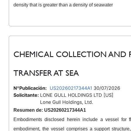
density that is greater than a density of seawater
CHEMICAL COLLECTION AND P
TRANSFER AT SEA
NºPublicación:
US20260217344A1
30/07/2026
Solicitante:
LONE GULL HOLDINGS LTD [US]
Lone Gull Holdings, Ltd.
Resumen de: US20260217344A1
Embodiments disclosed herein include a vessel for fl
embodiment, the vessel comprises a support structure, 