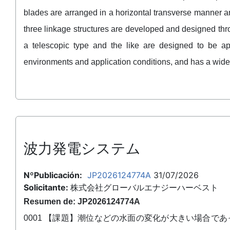
blades are arranged in a horizontal transverse manner 
three linkage structures are developed and designed thro
a telescopic type and the like are designed to be ap
environments and application conditions, and has a wide
波力発電システム
NºPublicación:
JP2026124774A
31/07/2026
Solicitante:
株式会社グローバルエナジーハーベスト
Resumen de: JP2026124774A
0001 【課題】潮位などの水面の変化が大きい場合