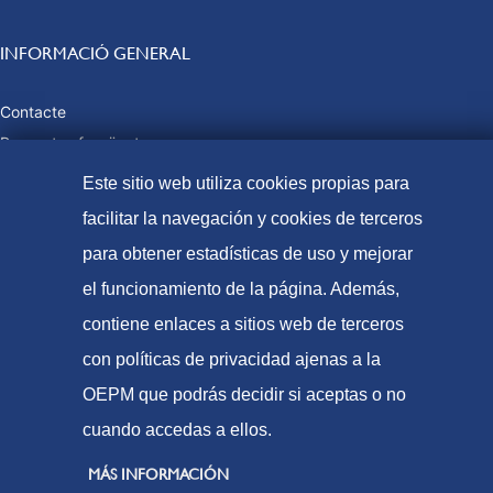
INFORMACIÓ GENERAL
Contacte
Preguntes freqüents
Taxes i preus públics
Este sitio web utiliza cookies propias para
Formes de pagament
facilitar la navegación y cookies de terceros
Mapa web
para obtener estadísticas de uso y mejorar
el funcionamiento de la página. Además,
contiene enlaces a sitios web de terceros
© Oficina Espanyola de Patents i Marques, 2021
con políticas de privacidad ajenas a la
Accessibilitat
OEPM que podrás decidir si aceptas o no
Avís Legal
cuando accedas a ellos.
Política de Cookies
MÁS INFORMACIÓN
Protecció de dades