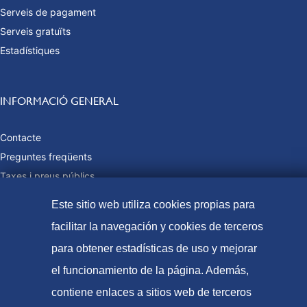
Serveis de pagament
Serveis gratuïts
Estadístiques
INFORMACIÓ GENERAL
Contacte
Preguntes freqüents
Taxes i preus públics
Formes de pagament
Este sitio web utiliza cookies propias para
Mapa web
facilitar la navegación y cookies de terceros
para obtener estadísticas de uso y mejorar
el funcionamiento de la página. Además,
© Oficina Espanyola de Patents i Marques, 2021
contiene enlaces a sitios web de terceros
Accessibilitat