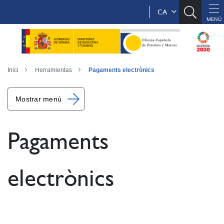
CA
Inici
Herramientas
Pagaments electrònics
Mostrar menú
Pagaments
electrònics