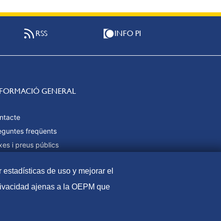
RSS
INFO PI
NFORMACIÓ GENERAL
ntacte
eguntes freqüents
xes i preus públics
rmes de pagament
r estadísticas de uso y mejorar el
pa web
privacidad ajenas a la OEPM que
l
Política de Cookies
Protecció de dades