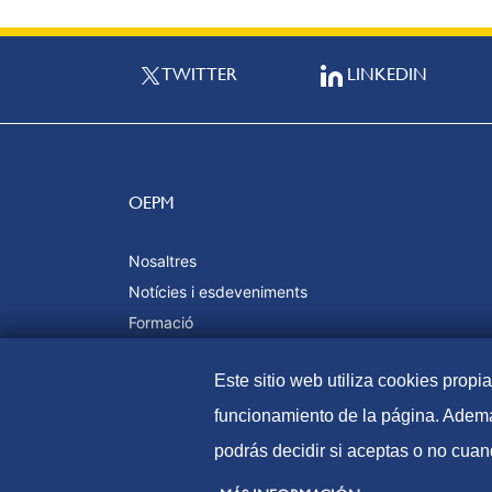
TWITTER
LINKEDIN
OEPM
Nosaltres
Notícies i esdeveniments
Formació
Qualitat i certificacions
Este sitio web utiliza cookies propi
funcionamiento de la página. Ademá
podrás decidir si aceptas o no cuan
© Oficina Espanyola de Patents i Marques, 2021