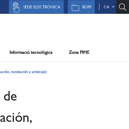
SEDE ELECTRÓNICA
BOPI
CA
Informació tecnològica
Zona PIME
iación, mediación y arbitraje)
l de
ación,