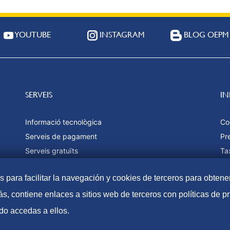
YOUTUBE
INSTAGRAM
BLOG OEPM
SERVEIS
I
Informació tecnològica
Co
Serveis de pagament
Pr
Serveis gratuïts
Ta
Estadístiques
Fo
as para facilitar la navegación y cookies de terceros para obtene
Ma
s, contiene enlaces a sitios web de terceros con políticas de 
do accedas a ellos.
Accessibilitat
Avís Lega