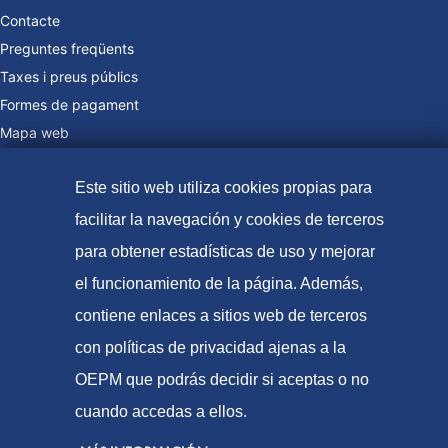
Contacte
Preguntes freqüents
Taxes i preus públics
Formes de pagament
Mapa web
Este sitio web utiliza cookies propias para
facilitar la navegación y cookies de terceros
© Oficina Espanyola de Patents i Marques, 2021
para obtener estadísticas de uso y mejorar
Accessibilitat
el funcionamiento de la página. Además,
Avís Legal
contiene enlaces a sitios web de terceros
Política de Cookies
con políticas de privacidad ajenas a la
Protecció de dades
OEPM que podrás decidir si aceptas o no
cuando accedas a ellos.