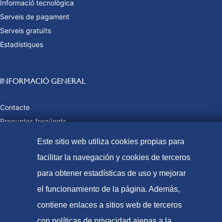
Informació tecnològica
Serveis de pagament
Serveis gratuïts
Estadístiques
INFORMACIÓ GENERAL
Contacte
Preguntes freqüents
Taxes i preus públics
Este sitio web utiliza cookies propias para
Formes de pagament
facilitar la navegación y cookies de terceros
Mapa web
para obtener estadísticas de uso y mejorar
el funcionamiento de la página. Además,
contiene enlaces a sitios web de terceros
© Oficina Espanyola de Patents i Marques, 2021
con políticas de privacidad ajenas a la