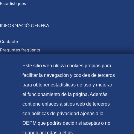
Estadístiques
INFORMACIÓ GENERAL
Contacte
Preguntes freqüents
Taxes i preus públics
Este sitio web utiliza cookies propias para
Formes de pagament
Mapa web
facilitar la navegación y cookies de terceros
para obtener estadísticas de uso y mejorar
el funcionamiento de la página. Además,
© Oficina Espanyola de Patents i Marques, 2021
contiene enlaces a sitios web de terceros
Accessibilitat
con políticas de privacidad ajenas a la
Avís Legal
OEPM que podrás decidir si aceptas o no
Política de Cookies
cuando accedas a ellos.