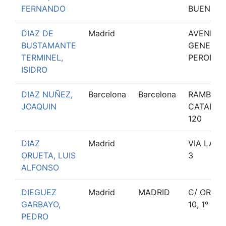
FERNANDO
BUENO, 4
DIAZ DE
Madrid
AVENIDA
BUSTAMANTE
GENERAL
TERMINEL,
PERON, 1
ISIDRO
DIAZ NUÑEZ,
Barcelona
Barcelona
RAMBLA 
JOAQUIN
CATALUN
120
DIAZ
Madrid
VIA LÁCT
ORUETA, LUIS
3
ALFONSO
DIEGUEZ
Madrid
MADRID
C/ ORENS
GARBAYO,
10, 1º OF.
PEDRO