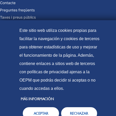
Contacte
Preguntes freqüents
Taxes i preus públics
Formes de pagament
Este sitio web utiliza cookies propias para
Mapa web
facilitar la navegación y cookies de terceros
para obtener estadísticas de uso y mejorar
© Oficina Espanyola de Patents i Marques, 2021
el funcionamiento de la página. Además,
Accessibilitat
contiene enlaces a sitios web de terceros
Avís Legal
con políticas de privacidad ajenas a la
OEPM que podrás decidir si aceptas o no
Política de Cookies
cuando accedas a ellos.
Protecció de dades
MÁS INFORMACIÓN
ACEPTAR
RECHAZAR