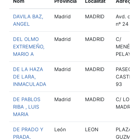
Nom
Província
Localitat
Adreça
DAVILA BAZ,
Madrid
MADRID
Avd. del F
ANGEL
nº 24 3º
DEL OLMO
Madrid
MADRID
C/
EXTREMEÑO,
MENÉND
MARIO A
PELAYO, 
DE LA HAZA
Madrid
MADRID
PASEO D
DE LARA,
CASTELL
INMACULADA
93
DE PABLOS
Madrid
MADRID
C/ LOS
RIBA , LUIS
MADRAZO
MARIA
DE PRADO Y
León
LEON
PLAZA d
PRADA,
GUZMAN 