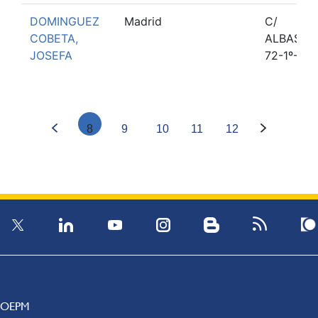
DOMINGUEZ
Madrid
C/
COBETA,
ALBASAN
JOSEFA
72-1º-1
8
9
10
11
12
OEPM