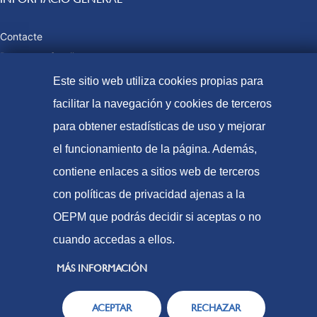
Contacte
Preguntes freqüents
Taxes i preus públics
Este sitio web utiliza cookies propias para
Formes de pagament
facilitar la navegación y cookies de terceros
Mapa web
para obtener estadísticas de uso y mejorar
el funcionamiento de la página. Además,
contiene enlaces a sitios web de terceros
© Oficina Espanyola de Patents i Marques, 2021
con políticas de privacidad ajenas a la
Accessibilitat
OEPM que podrás decidir si aceptas o no
Avís Legal
cuando accedas a ellos.
Política de Cookies
MÁS INFORMACIÓN
Protecció de dades
ACEPTAR
RECHAZAR