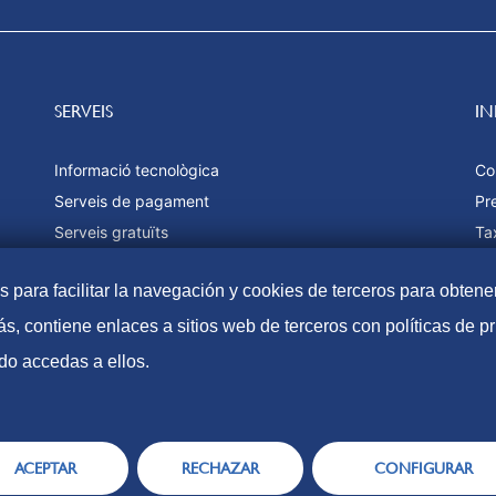
SERVEIS
I
Informació tecnològica
Co
Serveis de pagament
Pr
Serveis gratuïts
Ta
Estadístiques
Fo
as para facilitar la navegación y cookies de terceros para obtene
Ma
s, contiene enlaces a sitios web de terceros con políticas de 
do accedas a ellos.
Accessibilitat
Avís Lega
ACEPTAR
RECHAZAR
CONFIGURAR