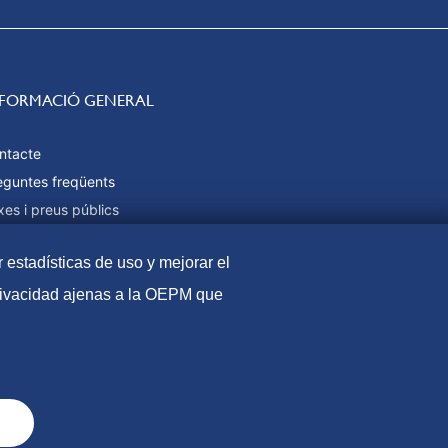
NFORMACIÓ GENERAL
ntacte
eguntes freqüents
xes i preus públics
rmes de pagament
r estadísticas de uso y mejorar el
pa web
privacidad ajenas a la OEPM que
l
Política de Cookies
Protecció de dades