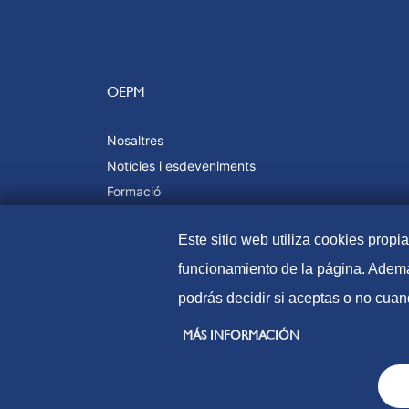
OEPM
Nosaltres
Notícies i esdeveniments
Formació
Qualitat i certificacions
Este sitio web utiliza cookies propi
funcionamiento de la página. Ademá
podrás decidir si aceptas o no cuan
© Oficina Espanyola de Patents i Marques, 2021
MÁS INFORMACIÓN