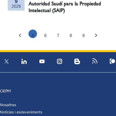
9
Autoridad Saudí para la Propiedad
2026
Intelectual (SAIP)
0:00
Online
5
6
7
8
9
OEPM
Nosaltres
Notícies i esdeveniments