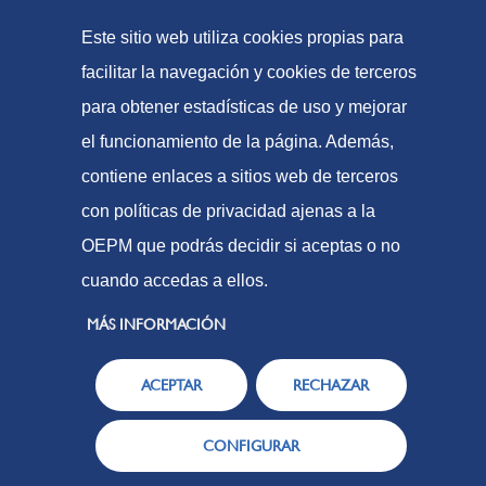
Formes de pagament
Este sitio web utiliza cookies propias para
Mapa web
facilitar la navegación y cookies de terceros
para obtener estadísticas de uso y mejorar
el funcionamiento de la página. Además,
© Oficina Espanyola de Patents i Marques, 2021
contiene enlaces a sitios web de terceros
Accessibilitat
con políticas de privacidad ajenas a la
Avís Legal
OEPM que podrás decidir si aceptas o no
Política de Cookies
cuando accedas a ellos.
Protecció de dades
MÁS INFORMACIÓN
ACEPTAR
RECHAZAR
CONFIGURAR