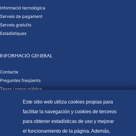
Informació tecnològica
Serveis de pagament
Serveis gratuïts
Estadístiques
INFORMACIÓ GENERAL
Contacte
Preguntes freqüents
Taxes i preus públics
Formes de pagament
Este sitio web utiliza cookies propias para
Mapa web
facilitar la navegación y cookies de terceros
para obtener estadísticas de uso y mejorar
el funcionamiento de la página. Además,
© Oficina Espanyola de Patents i Marques, 2021