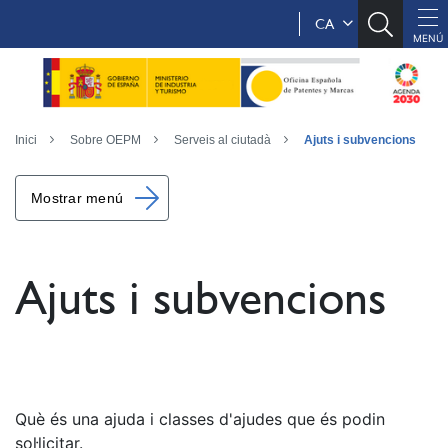
CA
Inici
Sobre OEPM
Serveis al ciutadà
Ajuts i subvencions
Mostrar menú
Ajuts i subvencions
Què és una ajuda i classes d'ajudes que és podin
sol·licitar.