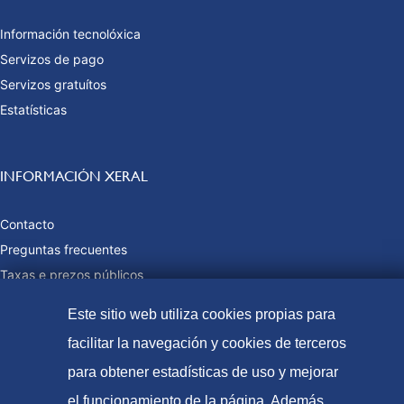
Información tecnolóxica
Servizos de pago
Servizos gratuítos
Estatísticas
INFORMACIÓN XERAL
Contacto
Preguntas frecuentes
Taxas e prezos públicos
Formas de pago
Este sitio web utiliza cookies propias para
Mapa web
facilitar la navegación y cookies de terceros
para obtener estadísticas de uso y mejorar
el funcionamiento de la página. Además,
© Oficina Española de Patentes e Marcas, 2021