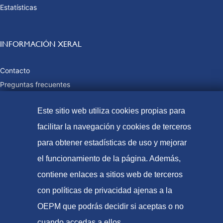
Estatísticas
INFORMACIÓN XERAL
Contacto
Preguntas frecuentes
Taxas e prezos públicos
Este sitio web utiliza cookies propias para
Formas de pago
Mapa web
facilitar la navegación y cookies de terceros
para obtener estadísticas de uso y mejorar
el funcionamiento de la página. Además,
© Oficina Española de Patentes e Marcas, 2021
contiene enlaces a sitios web de terceros
Accesibilidade
con políticas de privacidad ajenas a la
Aviso Legal
OEPM que podrás decidir si aceptas o no
Política de Cookies
cuando accedas a ellos.