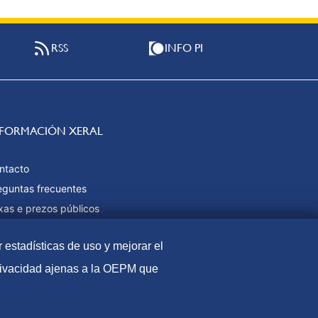
RSS
INFO PI
NFORMACIÓN XERAL
ntacto
eguntas frecuentes
xas e prezos públicos
rmas de pago
r estadísticas de uso y mejorar el
pa web
privacidad ajenas a la OEPM que
al
Política de Cookies
Protección de datos