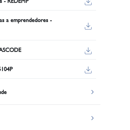
res - REDEMP
asas a emprendedores -
- DASCODE
 5104P
ude