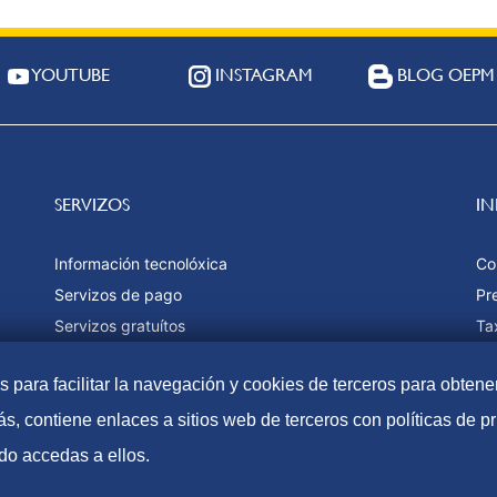
YOUTUBE
INSTAGRAM
BLOG OEPM
SERVIZOS
I
Información tecnolóxica
Co
Servizos de pago
Pr
Servizos gratuítos
Ta
Estatísticas
Fo
as para facilitar la navegación y cookies de terceros para obtene
Ma
s, contiene enlaces a sitios web de terceros con políticas de 
do accedas a ellos.
Accesibilidade
Aviso Leg