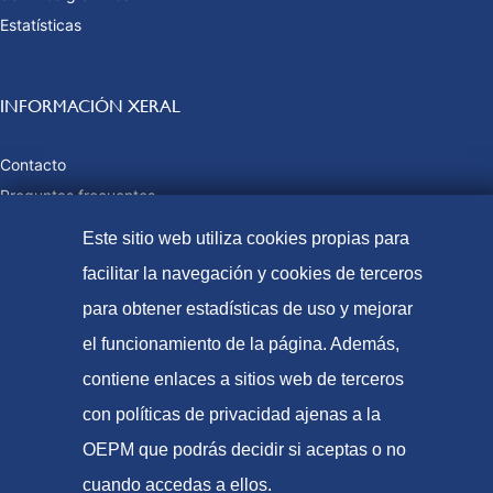
Estatísticas
INFORMACIÓN XERAL
Contacto
Preguntas frecuentes
Taxas e prezos públicos
Este sitio web utiliza cookies propias para
Formas de pago
facilitar la navegación y cookies de terceros
Mapa web
para obtener estadísticas de uso y mejorar
el funcionamiento de la página. Además,
contiene enlaces a sitios web de terceros
© Oficina Española de Patentes e Marcas, 2021
con políticas de privacidad ajenas a la
Accesibilidade
OEPM que podrás decidir si aceptas o no
Aviso Legal
cuando accedas a ellos.
Política de Cookies