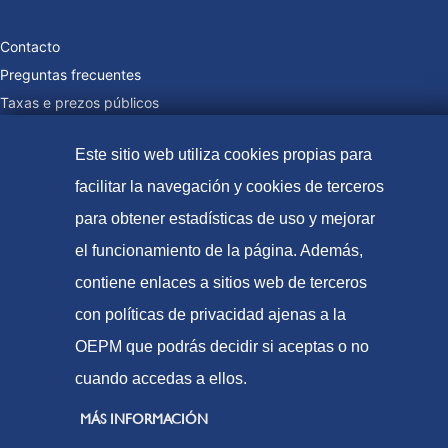
Contacto
Preguntas frecuentes
Taxas e prezos públicos
Formas de pago
Este sitio web utiliza cookies propias para
Mapa web
facilitar la navegación y cookies de terceros
para obtener estadísticas de uso y mejorar
© Oficina Española de Patentes e Marcas, 2021
el funcionamiento de la página. Además,
Accesibilidade
contiene enlaces a sitios web de terceros
Aviso Legal
con políticas de privacidad ajenas a la
Política de Cookies
OEPM que podrás decidir si aceptas o no
cuando accedas a ellos.
Protección de datos
MÁS INFORMACIÓN