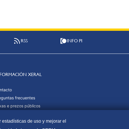
RSS
INFO PI
NFORMACIÓN XERAL
ntacto
eguntas frecuentes
xas e prezos públicos
rmas de pago
r estadísticas de uso y mejorar el
pa web