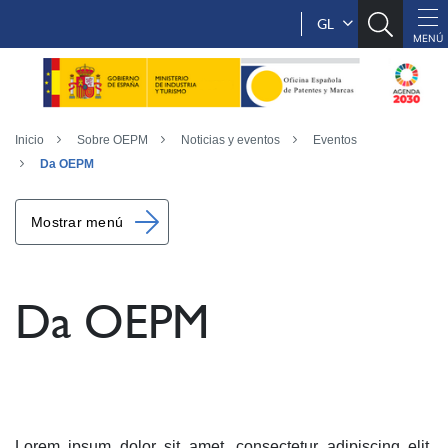
GL
Inicio
Sobre OEPM
Noticias y eventos
Eventos
Da OEPM
Mostrar menú
Da OEPM
Lorem ipsum dolor sit amet, consectetur adipiscing elit.