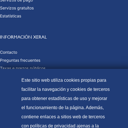
Servizos gratuítos
Estatísticas
INFORMACIÓN XERAL
Contacto
Preguntas frecuentes
Taxas e prezos públicos
Formas de pago
Este sitio web utiliza cookies propias para
Mapa web
facilitar la navegación y cookies de terceros
para obtener estadísticas de uso y mejorar
el funcionamiento de la página. Además,
© Oficina Española de Patentes e Marcas, 2021
contiene enlaces a sitios web de terceros
Accesibilidade
con políticas de privacidad ajenas a la
Aviso Legal