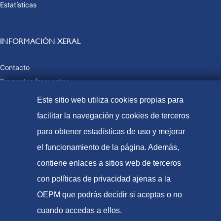
Estatísticas
INFORMACIÓN XERAL
Contacto
Preguntas frecuentes
Taxas e prezos públicos
Este sitio web utiliza cookies propias para
Formas de pago
facilitar la navegación y cookies de terceros
Mapa web
para obtener estadísticas de uso y mejorar
el funcionamiento de la página. Además,
contiene enlaces a sitios web de terceros
© Oficina Española de Patentes e Marcas, 2021
con políticas de privacidad ajenas a la
Accesibilidade
OEPM que podrás decidir si aceptas o no
Aviso Legal
cuando accedas a ellos.
Política de Cookies