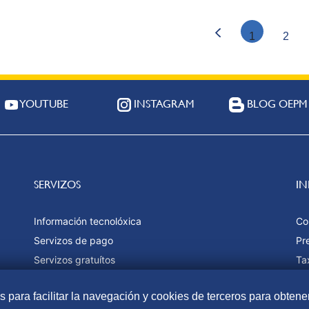
1
2
YOUTUBE
INSTAGRAM
BLOG OEPM
SERVIZOS
I
Información tecnolóxica
Co
Servizos de pago
Pr
Servizos gratuítos
Ta
Estatísticas
Fo
as para facilitar la navegación y cookies de terceros para obtene
Ma