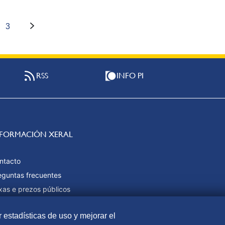
3
RSS
INFO PI
NFORMACIÓN XERAL
ntacto
eguntas frecuentes
xas e prezos públicos
rmas de pago
r estadísticas de uso y mejorar el
pa web