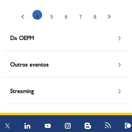
sobre Propiedad Intelectual en el
Sector de la Moda
4
5
6
7
8
0:00
Online
Da OEPM
Outros eventos
Streaming